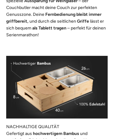
spezielle
Aussparung für Weingläser
– der
Couchbutler macht deine Couch zur perfekten
Genusszone. Deine
Fernbedienung bleibt immer
griffbereit,
und durch die seitlichen
Griffe
lässt er
sich bequem
als Tablett tragen
– perfekt für deinen
Serienmarathon!
NACHHALTIGE QUALITÄT
Gefertigt aus
hochwertigem Bambus
und