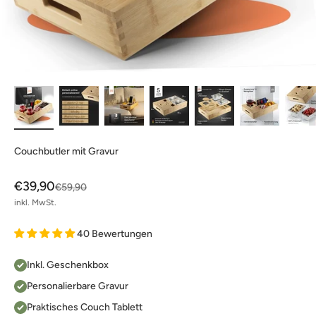
Couchbutler mit Gravur
Angebot
€39,90
Regulärer Preis
€59,90
inkl. MwSt.
40 Bewertungen
Inkl. Geschenkbox
Personalierbare Gravur
Praktisches Couch Tablett